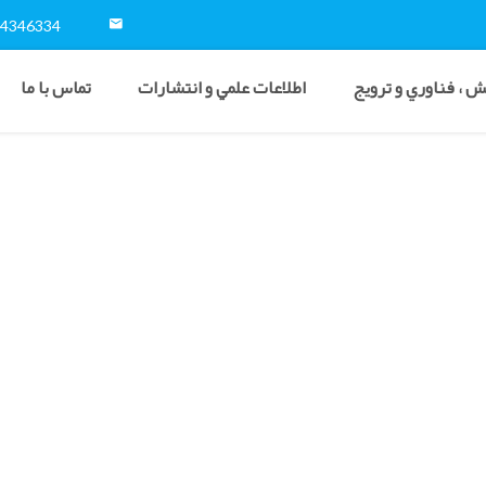
54346334
 ، فناوري و ترويج
اطلاعات علمي و انتشارات
تماس با ما