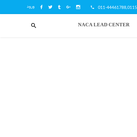
ورود
011-44461788,011
منوی
NACA LEAD CENTER
کاربری