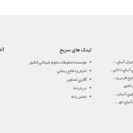
لینک های سریع
آخ
زيان آبهاي...
موسسه تحقيقات علوم شيلاتي کشور
آبهاي داخلي...
اخبار و اطلاع رساني
يج فارس و...
گالري تصاوير
ي کشور
درباره ما
ري آبزيان...
تماس با ما
بهاي دور...