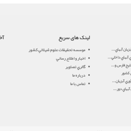
لینک های سریع
آخ
زيان آبهاي...
موسسه تحقيقات علوم شيلاتي کشور
آبهاي داخلي...
اخبار و اطلاع رساني
يج فارس و...
گالري تصاوير
ي کشور
درباره ما
ري آبزيان...
تماس با ما
بهاي دور...