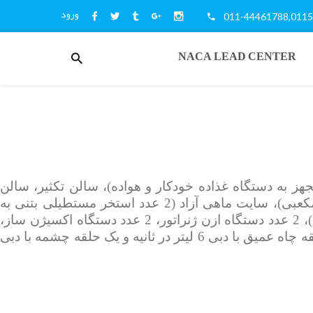
ورود
011-44461788,011
منوی
NACA LEAD CENTER
کاربری
بار غذا و دارو، سالن پرورش مشتمل بر 60 عدد حوضچه تحقیقاتی 2 متر مکعبی مجهز به دستگاه غذاده خودکار و هواده)، سالن تکثیر، سالن
انکوباسیون (6 عدد انکوباتور عمودی دو قلو و 16 عدد انکوباتور کالیفرنیایی)، سالن پرورش لارو (14 عدد وان 3 متر مکعبی)، سایت ماهی آزاد (2 عدد استخر مستطیلی بتنی به
مساحت هر کدام 40 متر مربع، 14 عدد وان 9 متر مکعبی، 2 عدد انکوباتور عمودی دو قلو، 8 عدد انکوباتور کالیفرنیایی)، 2 عدد دستگاه ازن ژنراتور، 2 عدد دستگاه اکسیژن ساز،
درام فیلتر، 3 عدد سیستم خنک­کننده آب (چیلر)، اتاق ژنراتور، 3 حلقه چاه دهان گشاد با دبی 6 تا 12 لیتر در ثانیه، یک حلقه چاه عمیق با دبی 6 لیتر در ثانیه و یک حلقه چشمه با دبی