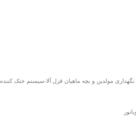
گهداری مولدین و بچه ماهیان قزل آلا-سیستم خنک کننده