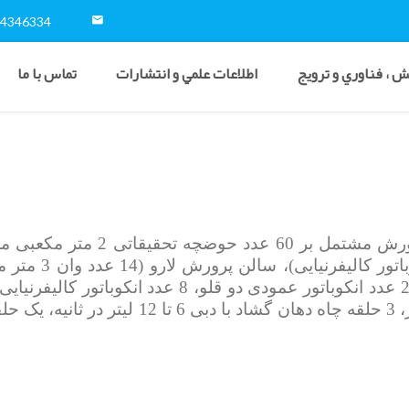
54346334
 ، فناوري و ترويج
اطلاعات علمي و انتشارات
تماس با ما
سالن قرنطینه (اتاق سرپرستی، ان