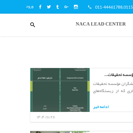
ورود
011-44461788,011
منوی
NACA LEAD CENTER
کاربری
هشگران مؤسسه تحقیقات
ری که از زیستگاه‌های
ادامه خبر
1404/11/28