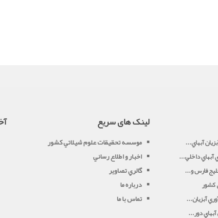
لینک های سریع
آخ
موسسه تحقيقات علوم شيلاتي کشور
زيان آبهاي...
اخبار و اطلاع رساني
آبهاي داخلي...
گالري تصاوير
يج فارس و...
درباره ما
ي کشور
تماس با ما
ري آبزيان...
بهاي دور...