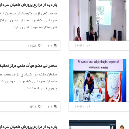
بازدید از مزارع پرورش ماهیان سردآبی
محمد تقی آژیر، پژوهشگر مروجان ارش
سردآبی کشور، محقق معین مراکز
شهرستان محمودآباد و رویان...
(105)
(0)
1404/11/20
سخنرانی عضو هیأت علمی مرکز تحقیقا
سلمان ملک پور کلبادی نژاد، عضو ه
ماهیان سردآبی کشور در دومین کنف
پروری نوآورانه که در...
(130)
(0)
1404/10/9
بازدید از مزارع پرورش ماهیان سردآبی