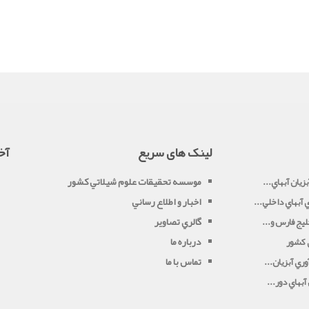
لینک های سریع
آخ
موسسه تحقيقات علوم شيلاتي کشور
زيان آبهاي...
اخبار و اطلاع رساني
آبهاي داخلي...
گالري تصاوير
يج فارس و...
درباره ما
ي کشور
تماس با ما
ري آبزيان...
بهاي دور...