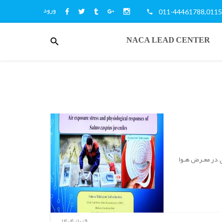
ورود
011-44461788,011
منوی
NACA LEAD CENTER
کاربری
اخبار
و
اطلاع
رسانی
ی با عنوان "استـرس قرارگیری در معـرض هـوا
1404/10/9