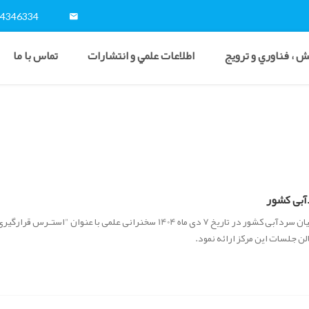
54346334
 ، فناوري و ترويج
اطلاعات علمي و انتشارات
تماس با ما
آبی کشور
سلمان ملک پور کلبادی نژاد، عضو هیأت علمی مرکز تحقیقات ماهیان سردآبی کشور در تاریخ 7 دی ماه 1404 سخنرانی علم
لن جلسات این مرکز ارائه نمود.